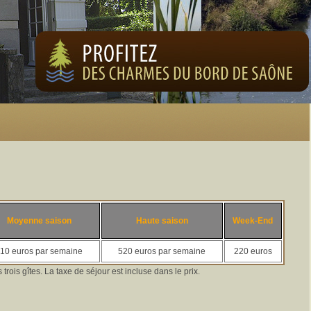
Moyenne saison
Haute saison
Week-End
10 euros par semaine
520 euros par semaine
220 euros
 trois gîtes. La taxe de séjour est incluse dans le prix.